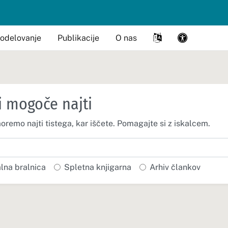
odelovanje
Publikacije
O nas
i mogoče najti
moremo najti tistega, kar iščete. Pomagajte si z iskalcem.
alna bralnica
Spletna knjigarna
Arhiv člankov