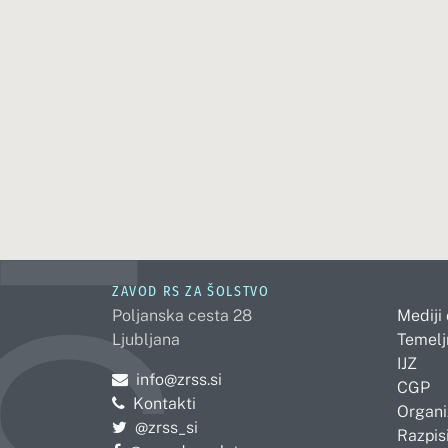
ZAVOD RS ZA ŠOLSTVO
Poljanska cesta 28
Mediji
Ljubljana
Temelj
IJZ
Pošljite e-mail na
info@zrss.si
CGP
Kontakti
Organi
Pojdite na Twitter:
@zrss_si
Razpisi