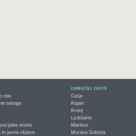
OBMOČNE ENOTE
 o nas
Celje
ne naloge
Koper
Kranj
Ljubljana
zacijske enote
Maribor
 in javne objave
Murska Sobota