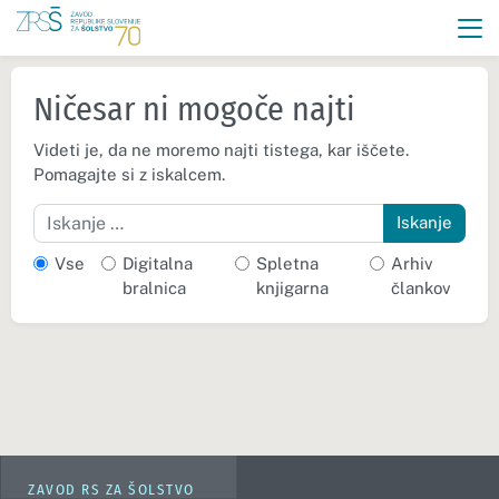
Ničesar ni mogoče najti
Videti je, da ne moremo najti tistega, kar iščete.
Pomagajte si z iskalcem.
Iskanje
Vse
Digitalna
Spletna
Arhiv
bralnica
knjigarna
člankov
ZAVOD RS ZA ŠOLSTVO