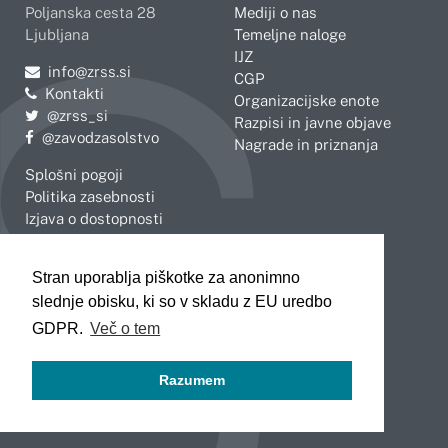
Poljanska cesta 28
Mediji o nas
Ljubljana
Temeljne naloge
IJZ
Pošljite e-mail na
info@zrss.si
CGP
Kontakti
Organizacijske enote
Pojdite na Twitter:
@zrss_si
Razpisi in javne objave
Pojdite na Facebook:
@zavodzasolstvo
Nagrade in priznanja
Splošni pogoji
Politika zasebnosti
Izjava o dostopnosti
OBMOČNE ENOTE
Stran uporablja piškotke za anonimno
Celje
Novo mesto
slednje obisku, ki so v skladu z EU uredbo
Koper
Slovenj Gradec
Kranj
GDPR.
Več o tem
Ljubljana
Maribor
Razumem
Murska Sobota
Nova Gorica