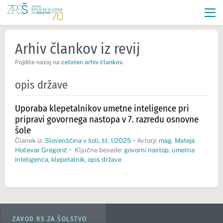
Arhiv člankov iz revij
Pojdite nazaj na
celoten arhiv člankov
.
opis države
Uporaba klepetalnikov umetne inteligence pri
pripravi govornega nastopa v 7. razredu osnovne
šole
Članek iz:
Slovenščina v šoli, št. 1/2025
•
Avtorji:
mag. Mateja
Hočevar Gregorič
•
Ključne besede:
govorni nastop
,
umetna
inteligenca
,
klepetalnik
,
opis države
ZAVOD RS ZA ŠOLSTVO