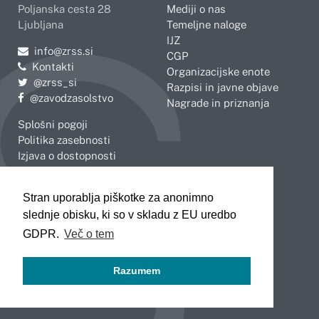
Poljanska cesta 28
Mediji o nas
Ljubljana
Temeljne naloge
IJZ
Pošljite e-mail na
info@zrss.si
CGP
Kontakti
Organizacijske enote
Pojdite na Twitter:
@zrss_si
Razpisi in javne objave
Pojdite na Facebook:
@zavodzasolstvo
Nagrade in priznanja
Splošni pogoji
Politika zasebnosti
Izjava o dostopnosti
OBMOČNE ENOTE
Stran uporablja piškotke za anonimno
Celje
Novo mesto
slednje obisku, ki so v skladu z EU uredbo
Koper
Slovenj Gradec
Kranj
GDPR.
Več o tem
Ljubljana
Maribor
Razumem
Murska Sobota
Nova Gorica