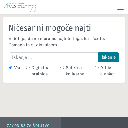
Ničesar ni mogoče najti
Videti je, da ne moremo najti tistega, kar iščete.
Pomagajte si z iskalcem.
Iskanje
Vse
Digitalna
Spletna
Arhiv
bralnica
knjigarna
člankov
ZAVOD RS ZA ŠOLSTVO