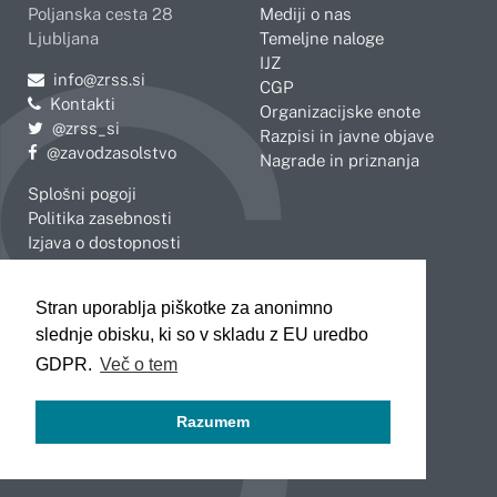
Poljanska cesta 28
Mediji o nas
Ljubljana
Temeljne naloge
IJZ
Pošljite e-mail na
info@zrss.si
CGP
Kontakti
Organizacijske enote
Pojdite na Twitter:
@zrss_si
Razpisi in javne objave
Pojdite na Facebook:
@zavodzasolstvo
Nagrade in priznanja
Splošni pogoji
Politika zasebnosti
Izjava o dostopnosti
OBMOČNE ENOTE
Stran uporablja piškotke za anonimno
Celje
Novo mesto
slednje obisku, ki so v skladu z EU uredbo
Koper
Slovenj Gradec
Kranj
GDPR.
Več o tem
Ljubljana
Maribor
Razumem
Murska Sobota
Nova Gorica