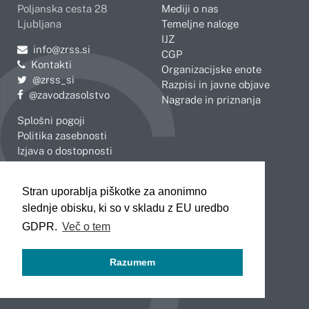
Poljanska cesta 28
Mediji o nas
Ljubljana
Temeljne naloge
IJZ
Pošljite e-mail na
info@zrss.si
CGP
Kontakti
Organizacijske enote
Pojdite na Twitter:
@zrss_si
Razpisi in javne objave
Pojdite na Facebook:
@zavodzasolstvo
Nagrade in priznanja
Splošni pogoji
Politika zasebnosti
Izjava o dostopnosti
OBMOČNE ENOTE
Stran uporablja piškotke za anonimno
Celje
Novo mesto
slednje obisku, ki so v skladu z EU uredbo
Koper
Slovenj Gradec
Kranj
GDPR.
Več o tem
Ljubljana
Maribor
Razumem
Murska Sobota
Nova Gorica