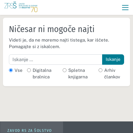
Ničesar ni mogoče najti
Videti je, da ne moremo najti tistega, kar iščete.
Pomagajte si z iskalcem.
Iskanje
Vse
Digitalna
Spletna
Arhiv
bralnica
knjigarna
člankov
ZAVOD RS ZA ŠOLSTVO