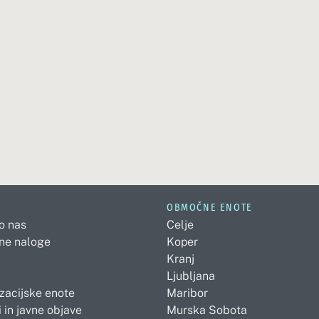
OBMOČNE ENOTE
 o nas
Celje
ne naloge
Koper
Kranj
Ljubljana
zacijske enote
Maribor
 in javne objave
Murska Sobota