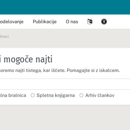
odelovanje
Publikacije
O nas
dnevi
i mogoče najti
moremo najti tistega, kar iščete. Pomagajte si z iskalcem.
alna bralnica
Spletna knjigarna
Arhiv člankov