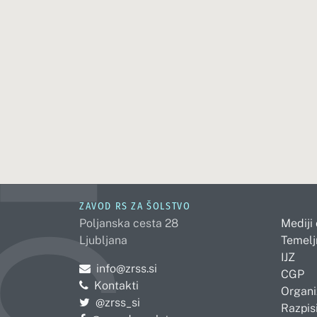
ZAVOD RS ZA ŠOLSTVO
Poljanska cesta 28
Mediji
Ljubljana
Temelj
IJZ
Pošljite e-mail na
info@zrss.si
CGP
Kontakti
Organi
Pojdite na Twitter:
@zrss_si
Razpisi