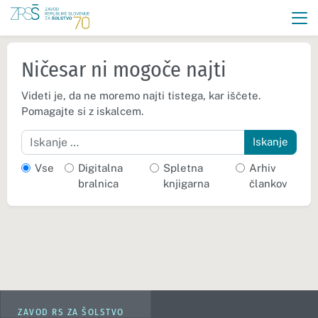
Ničesar ni mogoče najti
Videti je, da ne moremo najti tistega, kar iščete.
Pomagajte si z iskalcem.
Iskanje
Vse
Digitalna
Spletna
Arhiv
bralnica
knjigarna
člankov
ZAVOD RS ZA ŠOLSTVO