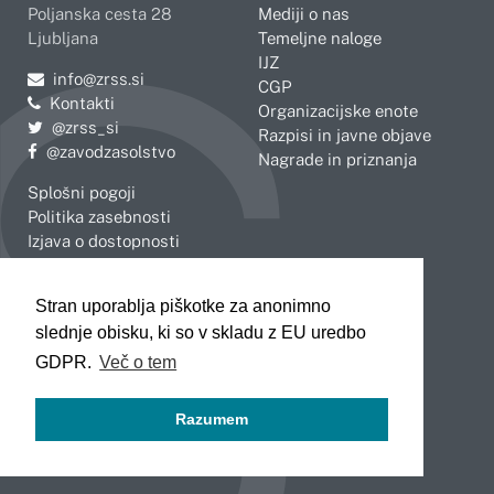
Poljanska cesta 28
Mediji o nas
Ljubljana
Temeljne naloge
IJZ
Pošljite e-mail na
info@zrss.si
CGP
Kontakti
Organizacijske enote
Pojdite na Twitter:
@zrss_si
Razpisi in javne objave
Pojdite na Facebook:
@zavodzasolstvo
Nagrade in priznanja
Splošni pogoji
Politika zasebnosti
Izjava o dostopnosti
OBMOČNE ENOTE
Stran uporablja piškotke za anonimno
Celje
Novo mesto
slednje obisku, ki so v skladu z EU uredbo
Koper
Slovenj Gradec
Kranj
GDPR.
Več o tem
Ljubljana
Maribor
Razumem
Murska Sobota
Nova Gorica