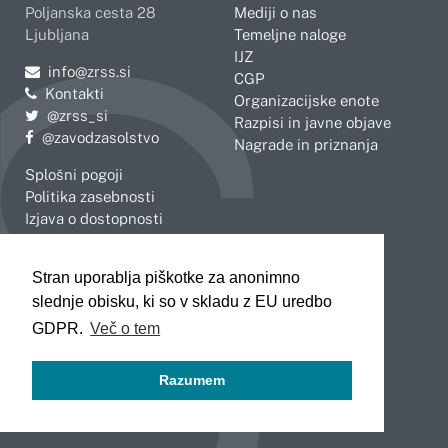
Poljanska cesta 28
Mediji o nas
Ljubljana
Temeljne naloge
IJZ
Pošljite e-mail na
info@zrss.si
CGP
Kontakti
Organizacijske enote
Pojdite na Twitter:
@zrss_si
Razpisi in javne objave
Pojdite na Facebook:
@zavodzasolstvo
Nagrade in priznanja
Splošni pogoji
Politika zasebnosti
Izjava o dostopnosti
OBMOČNE ENOTE
Stran uporablja piškotke za anonimno
Celje
Novo mesto
slednje obisku, ki so v skladu z EU uredbo
Koper
Slovenj Gradec
Kranj
GDPR.
Več o tem
Ljubljana
Maribor
Razumem
Murska Sobota
Nova Gorica