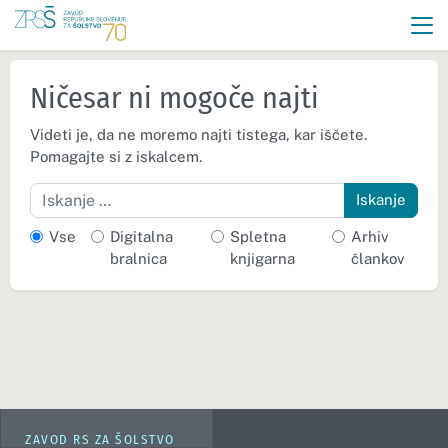
Ničesar ni mogoče najti
Videti je, da ne moremo najti tistega, kar iščete.
Pomagajte si z iskalcem.
Iskanje
Vse
Digitalna
Spletna
Arhiv
bralnica
knjigarna
člankov
ZAVOD RS ZA ŠOLSTVO