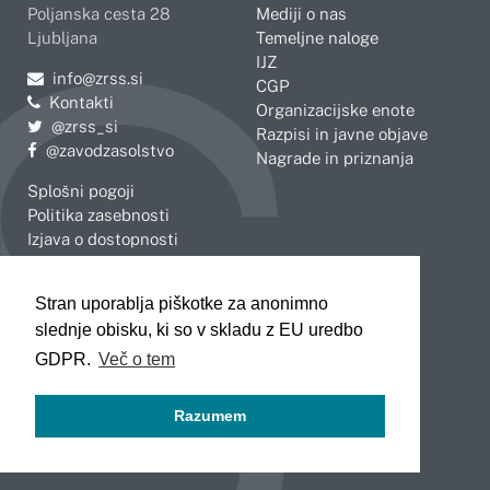
Poljanska cesta 28
Mediji o nas
Ljubljana
Temeljne naloge
IJZ
Pošljite e-mail na
info@zrss.si
CGP
Kontakti
Organizacijske enote
Pojdite na Twitter:
@zrss_si
Razpisi in javne objave
Pojdite na Facebook:
@zavodzasolstvo
Nagrade in priznanja
Splošni pogoji
Politika zasebnosti
Izjava o dostopnosti
OBMOČNE ENOTE
Stran uporablja piškotke za anonimno
Celje
Novo mesto
slednje obisku, ki so v skladu z EU uredbo
Koper
Slovenj Gradec
Kranj
GDPR.
Več o tem
Ljubljana
Maribor
Razumem
Murska Sobota
Nova Gorica