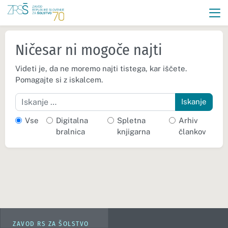
Ničesar ni mogoče najti
Videti je, da ne moremo najti tistega, kar iščete.
Pomagajte si z iskalcem.
Iskanje
Vse
Digitalna
Spletna
Arhiv
bralnica
knjigarna
člankov
ZAVOD RS ZA ŠOLSTVO