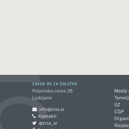
ZAVOD RS ZA ŠOLSTVO
Poljanska cesta 28
Mediji
Ljubljana
Temelj
IJZ
Pošljite e-mail na
info@zrss.si
CGP
Kontakti
Organi
Pojdite na Twitter:
@zrss_si
Razpisi