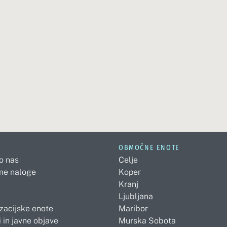
OBMOČNE ENOTE
 o nas
Celje
ne naloge
Koper
Kranj
Ljubljana
zacijske enote
Maribor
 in javne objave
Murska Sobota