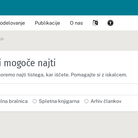
odelovanje
Publikacije
O nas
je
i mogoče najti
moremo najti tistega, kar iščete. Pomagajte si z iskalcem.
alna bralnica
Spletna knjigarna
Arhiv člankov