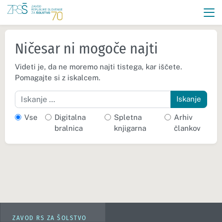
Ničesar ni mogoče najti
Videti je, da ne moremo najti tistega, kar iščete.
Pomagajte si z iskalcem.
Iskanje
Vse
Digitalna
Spletna
Arhiv
bralnica
knjigarna
člankov
ZAVOD RS ZA ŠOLSTVO