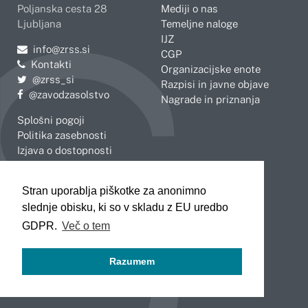
Poljanska cesta 28
Mediji o nas
Ljubljana
Temeljne naloge
IJZ
Pošljite e-mail na
info@zrss.si
CGP
Kontakti
Organizacijske enote
Pojdite na Twitter:
@zrss_si
Razpisi in javne objave
Pojdite na Facebook:
@zavodzasolstvo
Nagrade in priznanja
Splošni pogoji
Politika zasebnosti
Izjava o dostopnosti
OBMOČNE ENOTE
Stran uporablja piškotke za anonimno
Celje
Novo mesto
slednje obisku, ki so v skladu z EU uredbo
Koper
Slovenj Gradec
Kranj
GDPR.
Več o tem
Ljubljana
Maribor
Razumem
Murska Sobota
Nova Gorica