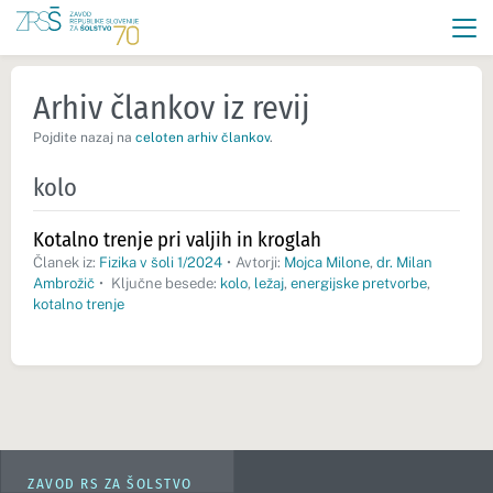
Arhiv člankov iz revij
Pojdite nazaj na
celoten arhiv člankov
.
kolo
Kotalno trenje pri valjih in kroglah
Članek iz:
Fizika v šoli 1/2024
•
Avtorji:
Mojca Milone
,
dr. Milan
Ambrožič
•
Ključne besede:
kolo
,
ležaj
,
energijske pretvorbe
,
kotalno trenje
ZAVOD RS ZA ŠOLSTVO