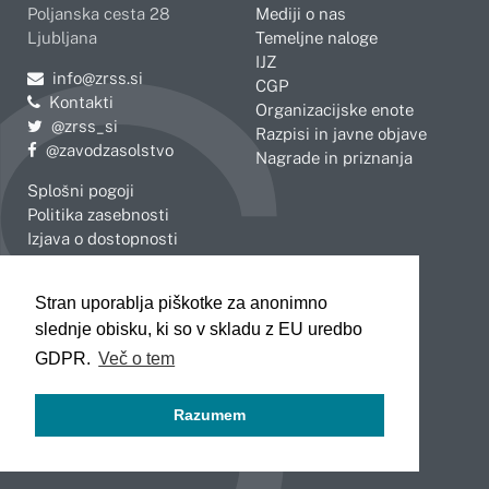
Poljanska cesta 28
Mediji o nas
Ljubljana
Temeljne naloge
IJZ
Pošljite e-mail na
info@zrss.si
CGP
Kontakti
Organizacijske enote
Pojdite na Twitter:
@zrss_si
Razpisi in javne objave
Pojdite na Facebook:
@zavodzasolstvo
Nagrade in priznanja
Splošni pogoji
Politika zasebnosti
Izjava o dostopnosti
OBMOČNE ENOTE
Stran uporablja piškotke za anonimno
Celje
Novo mesto
slednje obisku, ki so v skladu z EU uredbo
Koper
Slovenj Gradec
Kranj
GDPR.
Več o tem
Ljubljana
Maribor
Razumem
Murska Sobota
Nova Gorica