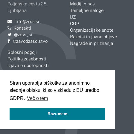
Poljanska cesta 28
Mediji o nas
Ljubljana
Temeljne naloge
IJZ
Pošljite e-mail na
info@zrss.si
CGP
Kontakti
Organizacijske enote
Pojdite na Twitter:
@zrss_si
Razpisi in javne objave
Pojdite na Facebook:
@zavodzasolstvo
Nagrade in priznanja
Splošni pogoji
Politika zasebnosti
Izjava o dostopnosti
OBMOČNE ENOTE
Stran uporablja piškotke za anonimno
Celje
Novo mesto
slednje obisku, ki so v skladu z EU uredbo
Koper
Slovenj Gradec
Kranj
GDPR.
Več o tem
Ljubljana
Maribor
Razumem
Murska Sobota
Nova Gorica