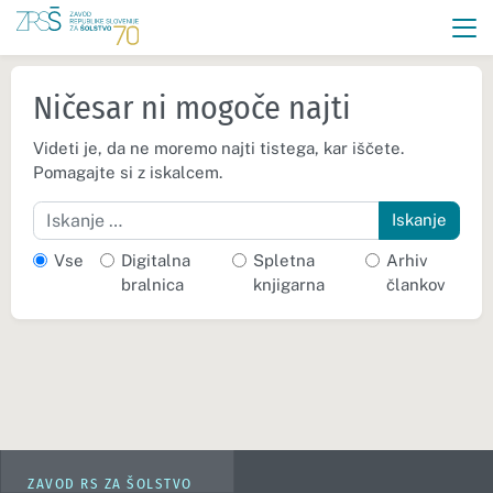
Ničesar ni mogoče najti
Videti je, da ne moremo najti tistega, kar iščete.
Pomagajte si z iskalcem.
Iskanje
Vse
Digitalna
Spletna
Arhiv
bralnica
knjigarna
člankov
ZAVOD RS ZA ŠOLSTVO