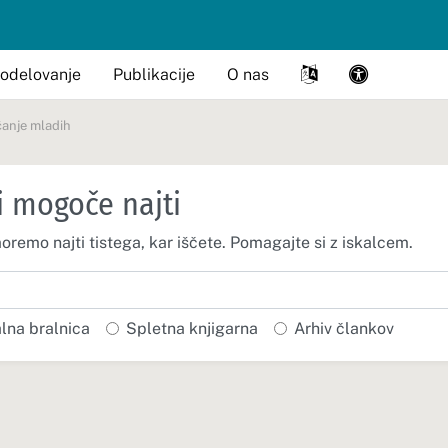
odelovanje
Publikacije
O nas
čanje mladih
i mogoče najti
moremo najti tistega, kar iščete. Pomagajte si z iskalcem.
alna bralnica
Spletna knjigarna
Arhiv člankov