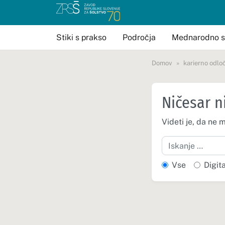
Stiki s prakso
Področja
Mednarodno s
Domov
karierno odlo
Ničesar n
Videti je, da ne 
Iskanje
Vse
Digit