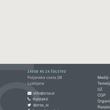
ZAVOD RS ZA ŠOLSTVO
Poljanska cesta 28
Mediji
Ljubljana
Temelj
IJZ
Pošljite e-mail na
info@zrss.si
CGP
Kontakti
Organi
Pojdite na Twitter:
@zrss_si
Razpisi