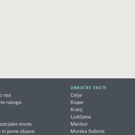
OBMOČNE ENOTE
 o nas
Celje
ne naloge
Koper
Kranj
Ljubljana
zacijske enote
Maribor
 in javne objave
Murska Sobota