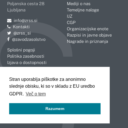
Poljanska cesta 28
Mediji o nas
Ljubljana
Temeljne naloge
IJZ
Pošljite e-mail na
info@zrss.si
CGP
Kontakti
Organizacijske enote
Pojdite na Twitter:
@zrss_si
Razpisi in javne objave
Pojdite na Facebook:
@zavodzasolstvo
Nagrade in priznanja
Splošni pogoji
Politika zasebnosti
Izjava o dostopnosti
OBMOČNE ENOTE
Stran uporablja piškotke za anonimno
Celje
Novo mesto
slednje obisku, ki so v skladu z EU uredbo
Koper
Slovenj Gradec
Kranj
GDPR.
Več o tem
Ljubljana
Maribor
Razumem
Murska Sobota
Nova Gorica