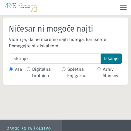
Ničesar ni mogoče najti
Videti je, da ne moremo najti tistega, kar iščete.
Pomagajte si z iskalcem.
Iskanje
Vse
Digitalna
Spletna
Arhiv
bralnica
knjigarna
člankov
ZAVOD RS ZA ŠOLSTVO