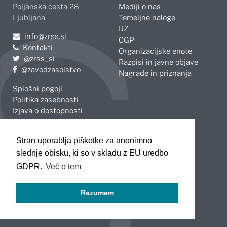
Poljanska cesta 28
Mediji o nas
Ljubljana
Temeljne naloge
IJZ
Pošljite e-mail na
info@zrss.si
CGP
Kontakti
Organizacijske enote
Pojdite na Twitter:
@zrss_si
Razpisi in javne objave
Pojdite na Facebook:
@zavodzasolstvo
Nagrade in priznanja
Splošni pogoji
Politika zasebnosti
Izjava o dostopnosti
OBMOČNE ENOTE
Stran uporablja piškotke za anonimno
Celje
Novo mesto
slednje obisku, ki so v skladu z EU uredbo
Koper
Slovenj Gradec
Kranj
GDPR.
Več o tem
Ljubljana
Maribor
Razumem
Murska Sobota
Nova Gorica