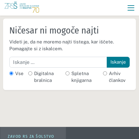
Ničesar ni mogoče najti
Videti je, da ne moremo najti tistega, kar iščete.
Pomagajte si z iskalcem.
Iskanje
Vse
Digitalna
Spletna
Arhiv
bralnica
knjigarna
člankov
ZAVOD RS ZA ŠOLSTVO