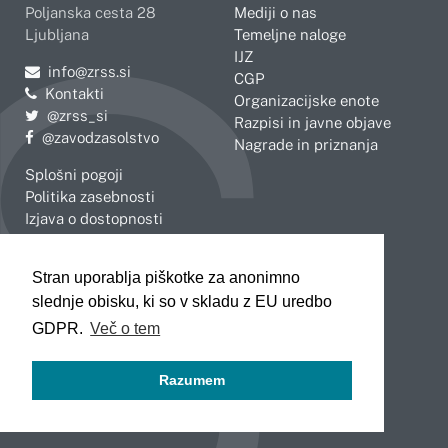
Poljanska cesta 28
Mediji o nas
Ljubljana
Temeljne naloge
IJZ
Pošljite e-mail na
info@zrss.si
CGP
Kontakti
Organizacijske enote
Pojdite na Twitter:
@zrss_si
Razpisi in javne objave
Pojdite na Facebook:
@zavodzasolstvo
Nagrade in priznanja
Splošni pogoji
Politika zasebnosti
Izjava o dostopnosti
OBMOČNE ENOTE
Stran uporablja piškotke za anonimno
Celje
Novo mesto
slednje obisku, ki so v skladu z EU uredbo
Koper
Slovenj Gradec
Kranj
GDPR.
Več o tem
Ljubljana
Maribor
Razumem
Murska Sobota
Nova Gorica