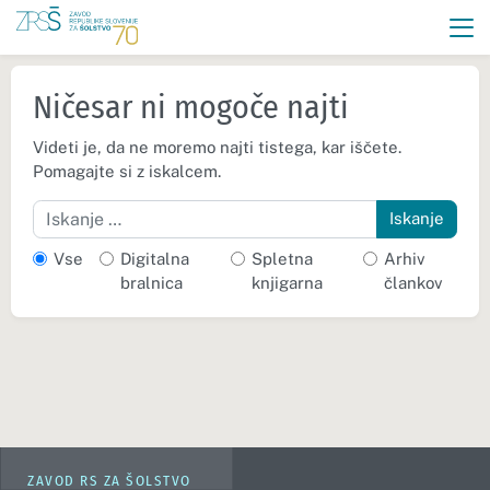
Ničesar ni mogoče najti
Videti je, da ne moremo najti tistega, kar iščete.
Pomagajte si z iskalcem.
Iskanje
Vse
Digitalna
Spletna
Arhiv
bralnica
knjigarna
člankov
ZAVOD RS ZA ŠOLSTVO