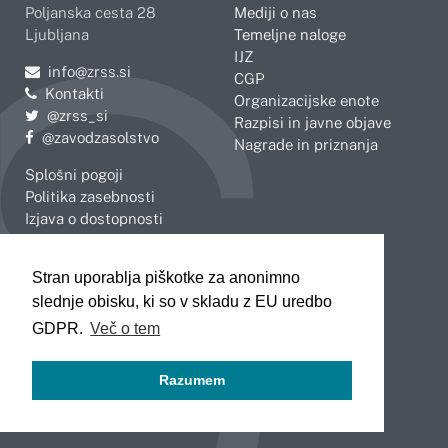
Poljanska cesta 28
Mediji o nas
Ljubljana
Temeljne naloge
IJZ
Pošljite e-mail na
info@zrss.si
CGP
Kontakti
Organizacijske enote
Pojdite na Twitter:
@zrss_si
Razpisi in javne objave
Pojdite na Facebook:
@zavodzasolstvo
Nagrade in priznanja
Splošni pogoji
Politika zasebnosti
Izjava o dostopnosti
OBMOČNE ENOTE
Stran uporablja piškotke za anonimno
Celje
Novo mesto
slednje obisku, ki so v skladu z EU uredbo
Koper
Slovenj Gradec
Kranj
GDPR.
Več o tem
Ljubljana
Maribor
Razumem
Murska Sobota
Nova Gorica