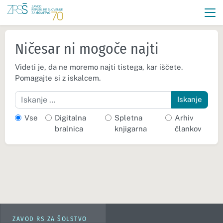
Ničesar ni mogoče najti
Videti je, da ne moremo najti tistega, kar iščete.
Pomagajte si z iskalcem.
Iskanje
Vse
Digitalna
Spletna
Arhiv
bralnica
knjigarna
člankov
ZAVOD RS ZA ŠOLSTVO