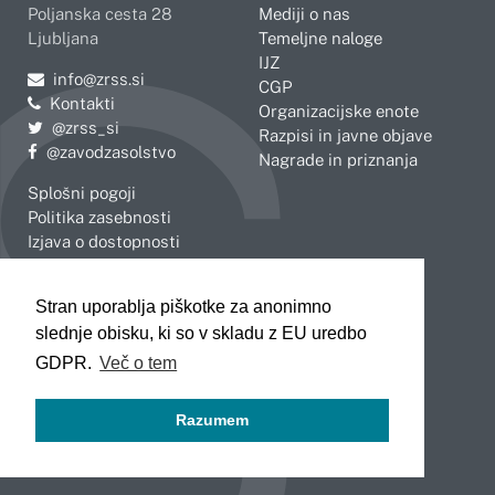
Poljanska cesta 28
Mediji o nas
Ljubljana
Temeljne naloge
IJZ
Pošljite e-mail na
info@zrss.si
CGP
Kontakti
Organizacijske enote
Pojdite na Twitter:
@zrss_si
Razpisi in javne objave
Pojdite na Facebook:
@zavodzasolstvo
Nagrade in priznanja
Splošni pogoji
Politika zasebnosti
Izjava o dostopnosti
OBMOČNE ENOTE
Stran uporablja piškotke za anonimno
Celje
Novo mesto
slednje obisku, ki so v skladu z EU uredbo
Koper
Slovenj Gradec
Kranj
GDPR.
Več o tem
Ljubljana
Maribor
Razumem
Murska Sobota
Nova Gorica