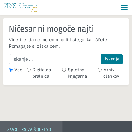
Ničesar ni mogoče najti
Videti je, da ne moremo najti tistega, kar iščete.
Pomagajte si z iskalcem.
Iskanje
Vse
Digitalna
Spletna
Arhiv
bralnica
knjigarna
člankov
ZAVOD RS ZA ŠOLSTVO