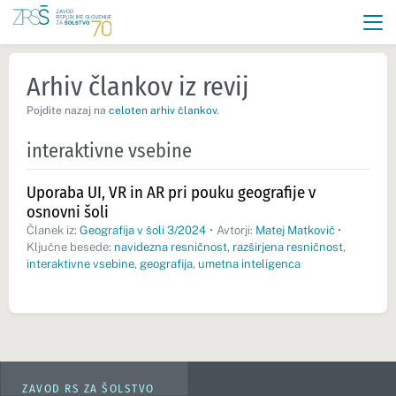
Arhiv člankov iz revij
Pojdite nazaj na
celoten arhiv člankov
.
interaktivne vsebine
Uporaba UI, VR in AR pri pouku geografije v
osnovni šoli
Članek iz:
Geografija v šoli 3/2024
•
Avtorji:
Matej Matkovič
•
Ključne besede:
navidezna resničnost
,
razširjena resničnost
,
interaktivne vsebine
,
geografija
,
umetna inteligenca
ZAVOD RS ZA ŠOLSTVO