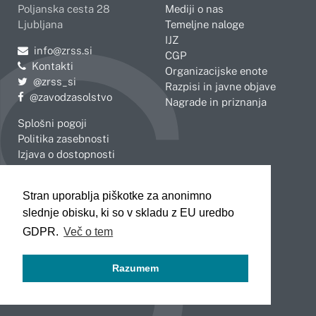
Poljanska cesta 28
Mediji o nas
Ljubljana
Temeljne naloge
IJZ
Pošljite e-mail na
info@zrss.si
CGP
Kontakti
Organizacijske enote
Pojdite na Twitter:
@zrss_si
Razpisi in javne objave
Pojdite na Facebook:
@zavodzasolstvo
Nagrade in priznanja
Splošni pogoji
Politika zasebnosti
Izjava o dostopnosti
OBMOČNE ENOTE
Stran uporablja piškotke za anonimno
Celje
Novo mesto
slednje obisku, ki so v skladu z EU uredbo
Koper
Slovenj Gradec
Kranj
GDPR.
Več o tem
Ljubljana
Maribor
Razumem
Murska Sobota
Nova Gorica