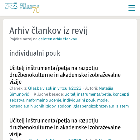
Arhiv člankov iz revij
Pojdite nazaj na
celoten arhiv člankov
.
individualni pouk
Učitelj inštrumenta/petja na razpotju
družbenokulturne in akademske izobraževalne
vizije
Članek iz:
Glasba v šoli in vrtcu 1/2023
•
Avtorji:
Natalija
Šimunović
•
Ključne besede:
učitelj inštrumenta/petja
,
koncepti
sebstva
,
neformalno učenje
,
individualni pouk
,
model
potencialnih učnih izidov
,
sodobni glasbenoizobraževalni sistem
Učitelj inštrumenta/petja na razpotju
družbenokulturne in akademske izobraževalne
vizije