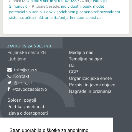
Članek iz:
Glasba v šoli in vrtcu 1/2023
•
Avtorji:
Natalija
Šimunović
•
Ključne besede:
individualni pouk
,
model
potencialnih učnih izidov v sodobnem glasbenoizobraževalnem
sistemu
,
učitelj inštrumenta/petja
,
koncepti sebstva
ZAVOD RS ZA ŠOLSTVO
Poljanska cesta 28
Mediji o nas
Ljubljana
Temeljne naloge
IJZ
Pošljite e-mail na
info@zrss.si
CGP
Kontakti
Organizacijske enote
Pojdite na Twitter:
@zrss_si
Razpisi in javne objave
Pojdite na Facebook:
@zavodzasolstvo
Nagrade in priznanja
Splošni pogoji
Politika zasebnosti
Izjava o dostopnosti
OBMOČNE ENOTE
Stran uporablja piškotke za anonimno
Celje
Novo mesto