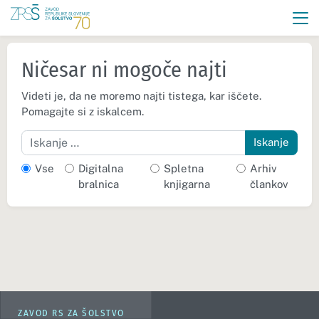
Ničesar ni mogoče najti
Videti je, da ne moremo najti tistega, kar iščete.
Pomagajte si z iskalcem.
Iskanje
Vse
Digitalna
Spletna
Arhiv
bralnica
knjigarna
člankov
ZAVOD RS ZA ŠOLSTVO