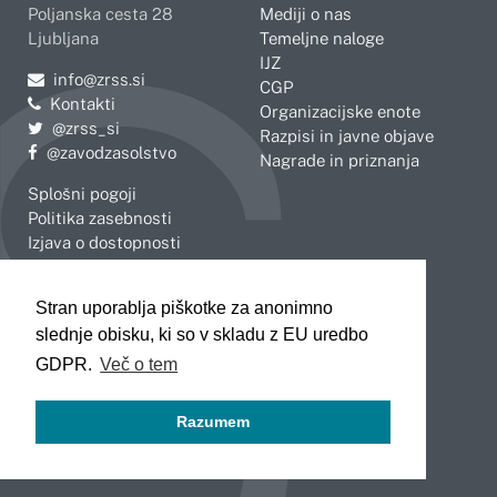
Poljanska cesta 28
Mediji o nas
Ljubljana
Temeljne naloge
IJZ
Pošljite e-mail na
info@zrss.si
CGP
Kontakti
Organizacijske enote
Pojdite na Twitter:
@zrss_si
Razpisi in javne objave
Pojdite na Facebook:
@zavodzasolstvo
Nagrade in priznanja
Splošni pogoji
Politika zasebnosti
Izjava o dostopnosti
OBMOČNE ENOTE
Stran uporablja piškotke za anonimno
Celje
Novo mesto
slednje obisku, ki so v skladu z EU uredbo
Koper
Slovenj Gradec
Kranj
GDPR.
Več o tem
Ljubljana
Maribor
Razumem
Murska Sobota
Nova Gorica