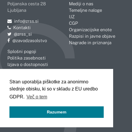
Poljanska cesta 28
Mediji o nas
Ljubljana
Temeljne naloge
IJZ
Pošljite e-mail na
info@zrss.si
CGP
Kontakti
Organizacijske enote
Pojdite na Twitter:
@zrss_si
Razpisi in javne objave
Pojdite na Facebook:
@zavodzasolstvo
Nagrade in priznanja
Splošni pogoji
Politika zasebnosti
Izjava o dostopnosti
OBMOČNE ENOTE
Stran uporablja piškotke za anonimno
Celje
Novo mesto
slednje obisku, ki so v skladu z EU uredbo
Koper
Slovenj Gradec
Kranj
GDPR.
Več o tem
Ljubljana
Maribor
Razumem
Murska Sobota
Nova Gorica