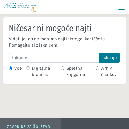
Ničesar ni mogoče najti
Videti je, da ne moremo najti tistega, kar iščete.
Pomagajte si z iskalcem.
Iskanje
Vse
Digitalna
Spletna
Arhiv
bralnica
knjigarna
člankov
ZAVOD RS ZA ŠOLSTVO