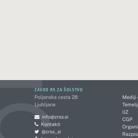
ZAVOD RS ZA ŠOLSTVO
Poljanska cesta 28
Mediji
Ljubljana
Temelj
IJZ
Pošljite e-mail na
info@zrss.si
CGP
Kontakti
Organi
Pojdite na Twitter:
@zrss_si
Razpisi