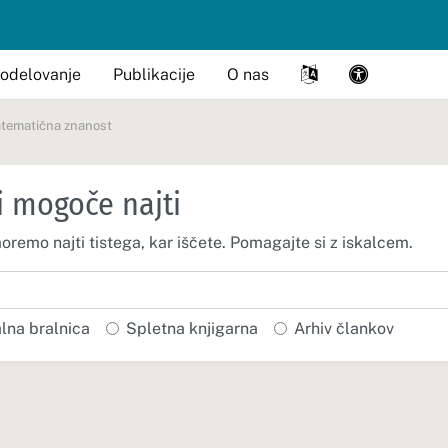
odelovanje
Publikacije
O nas
atematična znanost
i mogoče najti
moremo najti tistega, kar iščete. Pomagajte si z iskalcem.
alna bralnica
Spletna knjigarna
Arhiv člankov