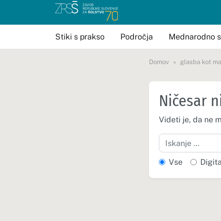
Stiki s prakso
Področja
Mednarodno s
Domov
glasba kot m
Ničesar n
Videti je, da ne 
Iskanje
Vse
Digit