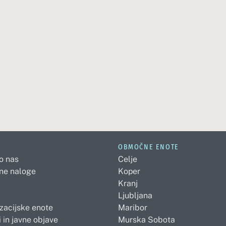
OBMOČNE ENOTE
 o nas
Celje
ne naloge
Koper
Kranj
Ljubljana
zacijske enote
Maribor
 in javne objave
Murska Sobota