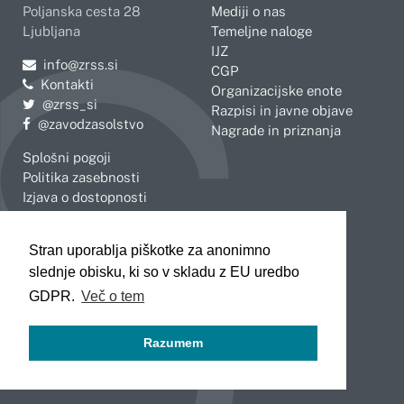
Poljanska cesta 28
Mediji o nas
Ljubljana
Temeljne naloge
IJZ
Pošljite e-mail na
info@zrss.si
CGP
Kontakti
Organizacijske enote
Pojdite na Twitter:
@zrss_si
Razpisi in javne objave
Pojdite na Facebook:
@zavodzasolstvo
Nagrade in priznanja
Splošni pogoji
Politika zasebnosti
Izjava o dostopnosti
OBMOČNE ENOTE
Stran uporablja piškotke za anonimno
Celje
Novo mesto
slednje obisku, ki so v skladu z EU uredbo
Koper
Slovenj Gradec
Kranj
GDPR.
Več o tem
Ljubljana
Maribor
Razumem
Murska Sobota
Nova Gorica