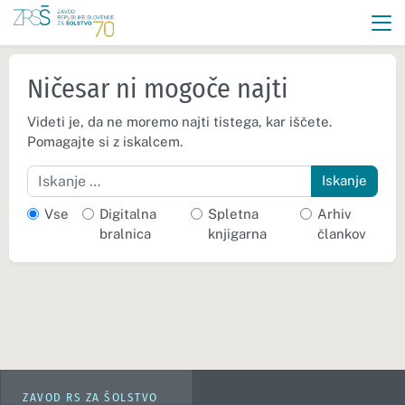
Ničesar ni mogoče najti
Videti je, da ne moremo najti tistega, kar iščete.
Pomagajte si z iskalcem.
Iskanje
Vse
Digitalna
Spletna
Arhiv
bralnica
knjigarna
člankov
ZAVOD RS ZA ŠOLSTVO