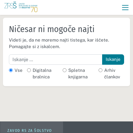
Ničesar ni mogoče najti
Videti je, da ne moremo najti tistega, kar iščete.
Pomagajte si z iskalcem.
Iskanje
Vse
Digitalna
Spletna
Arhiv
bralnica
knjigarna
člankov
ZAVOD RS ZA ŠOLSTVO