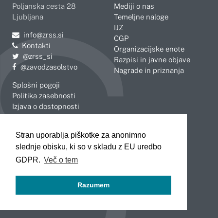
Poljanska cesta 28
Mediji o nas
Ljubljana
Temeljne naloge
IJZ
Pošljite e-mail na
info@zrss.si
CGP
Kontakti
Organizacijske enote
Pojdite na Twitter:
@zrss_si
Razpisi in javne objave
Pojdite na Facebook:
@zavodzasolstvo
Nagrade in priznanja
Splošni pogoji
Politika zasebnosti
Izjava o dostopnosti
OBMOČNE ENOTE
Stran uporablja piškotke za anonimno
Celje
Novo mesto
slednje obisku, ki so v skladu z EU uredbo
Koper
Slovenj Gradec
Kranj
GDPR.
Več o tem
Ljubljana
Maribor
Razumem
Murska Sobota
Nova Gorica