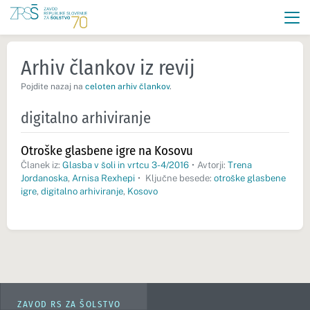
Arhiv člankov iz revij
Pojdite nazaj na
celoten arhiv člankov
.
digitalno arhiviranje
Otroške glasbene igre na Kosovu
Članek iz:
Glasba v šoli in vrtcu 3-4/2016
•
Avtorji:
Trena
Jordanoska
,
Arnisa Rexhepi
•
Ključne besede:
otroške glasbene
igre
,
digitalno arhiviranje
,
Kosovo
ZAVOD RS ZA ŠOLSTVO