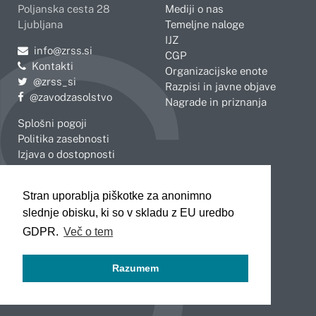
Poljanska cesta 28
Mediji o nas
Ljubljana
Temeljne naloge
IJZ
Pošljite e-mail na
info@zrss.si
CGP
Kontakti
Organizacijske enote
Pojdite na Twitter:
@zrss_si
Razpisi in javne objave
Pojdite na Facebook:
@zavodzasolstvo
Nagrade in priznanja
Splošni pogoji
Politika zasebnosti
Izjava o dostopnosti
OBMOČNE ENOTE
Stran uporablja piškotke za anonimno
Celje
Novo mesto
slednje obisku, ki so v skladu z EU uredbo
Koper
Slovenj Gradec
Kranj
GDPR.
Več o tem
Ljubljana
Maribor
Razumem
Murska Sobota
Nova Gorica