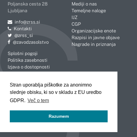
Poljanska cesta 28
Mediji o nas
Ljubljana
Temeljne naloge
IJZ
Pošljite e-mail na
info@zrss.si
CGP
Kontakti
Organizacijske enote
Pojdite na Twitter:
@zrss_si
Razpisi in javne objave
Pojdite na Facebook:
@zavodzasolstvo
Nagrade in priznanja
Splošni pogoji
Politika zasebnosti
Izjava o dostopnosti
OBMOČNE ENOTE
Stran uporablja piškotke za anonimno
Celje
Novo mesto
slednje obisku, ki so v skladu z EU uredbo
Koper
Slovenj Gradec
Kranj
GDPR.
Več o tem
Ljubljana
Maribor
Razumem
Murska Sobota
Nova Gorica