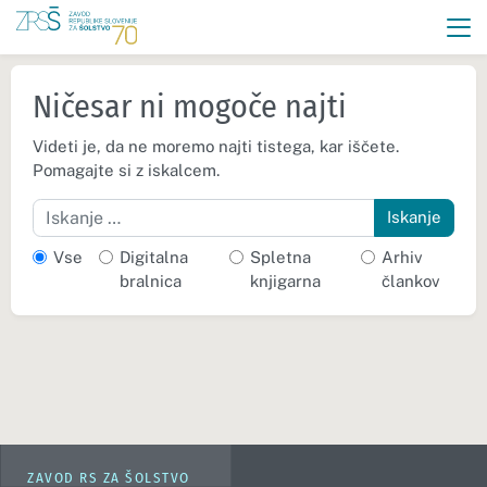
Ničesar ni mogoče najti
Videti je, da ne moremo najti tistega, kar iščete.
Pomagajte si z iskalcem.
Iskanje
Vse
Digitalna
Spletna
Arhiv
bralnica
knjigarna
člankov
ZAVOD RS ZA ŠOLSTVO