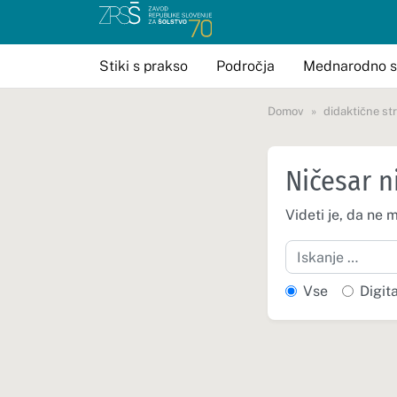
Stiki s prakso
Področja
Mednarodno s
Domov
didaktične str
Ničesar n
Videti je, da ne 
Iskanje
Vse
Digit