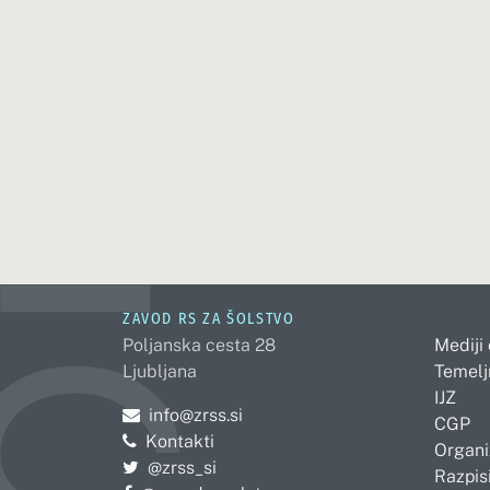
ZAVOD RS ZA ŠOLSTVO
Poljanska cesta 28
Mediji
Ljubljana
Temelj
IJZ
Pošljite e-mail na
info@zrss.si
CGP
Kontakti
Organi
Pojdite na Twitter:
@zrss_si
Razpisi