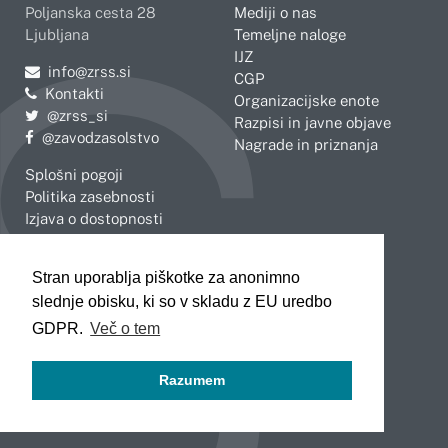
Poljanska cesta 28
Mediji o nas
Ljubljana
Temeljne naloge
IJZ
Pošljite e-mail na
info@zrss.si
CGP
Kontakti
Organizacijske enote
Pojdite na Twitter:
@zrss_si
Razpisi in javne objave
Pojdite na Facebook:
@zavodzasolstvo
Nagrade in priznanja
Splošni pogoji
Politika zasebnosti
Izjava o dostopnosti
OBMOČNE ENOTE
Stran uporablja piškotke za anonimno
Celje
Novo mesto
slednje obisku, ki so v skladu z EU uredbo
Koper
Slovenj Gradec
Kranj
GDPR.
Več o tem
Ljubljana
Maribor
Razumem
Murska Sobota
Nova Gorica