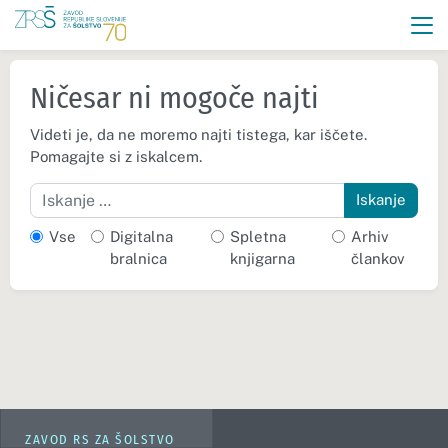
Ničesar ni mogoče najti
Videti je, da ne moremo najti tistega, kar iščete.
Pomagajte si z iskalcem.
Iskanje
Vse
Digitalna
Spletna
Arhiv
bralnica
knjigarna
člankov
ZAVOD RS ZA ŠOLSTVO