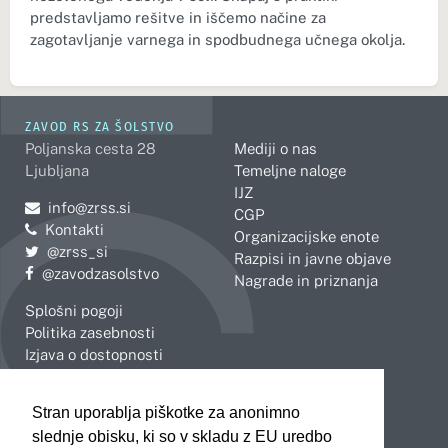
predstavljamo rešitve in iščemo načine za
zagotavljanje varnega in spodbudnega učnega okolja.
ZAVOD RS ZA ŠOLSTVO
Poljanska cesta 28
Mediji o nas
Ljubljana
Temeljne naloge
IJZ
Pošljite e-mail na
info@zrss.si
CGP
Kontakti
Organizacijske enote
Pojdite na Twitter:
@zrss_si
Razpisi in javne objave
Pojdite na Facebook:
@zavodzasolstvo
Nagrade in priznanja
Splošni pogoji
Politika zasebnosti
Izjava o dostopnosti
OBMOČNE ENOTE
Stran uporablja piškotke za anonimno
Celje
Novo mesto
slednje obisku, ki so v skladu z EU uredbo
Koper
Slovenj Gradec