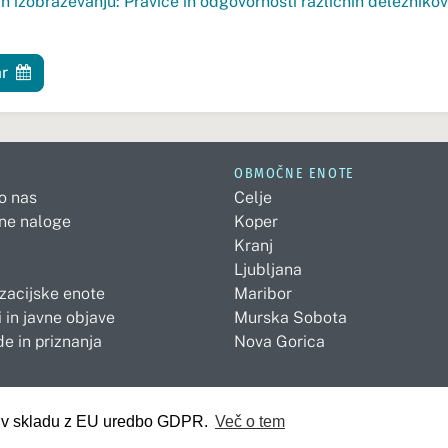
in izobraževanju: Pravice in odgovornosti različnih deležnikov 
ar
OBMOČNE ENOTE
 o nas
Celje
ne naloge
Koper
Kranj
Ljubljana
zacijske enote
Maribor
 in javne objave
Murska Sobota
e in priznanja
Nova Gorica
so v skladu z EU uredbo GDPR.
Več o tem