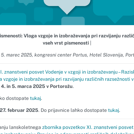
smenosti: Vloga vzgoje in izobraževanja pri razvijanju razli
vseh vrst pismenosti
|
n 5. marec 2025, kongresni center Portus, Hotel Slovenija, Por
I. znanstveni posvet Vodenje v vzgoji in izobraževanju – Razi
 vzgoje in izobraževanja pri razvijanju različnih razsežnosti v
o
4. in 5. marca 2025 v Portorožu
.
ko dostopate
tukaj
.
27. februar 2025
. Do prijavnice lahko dostopate
tukaj
.
ranju lanskoletnega
zbornika povzetkov XI. znanstveni posve