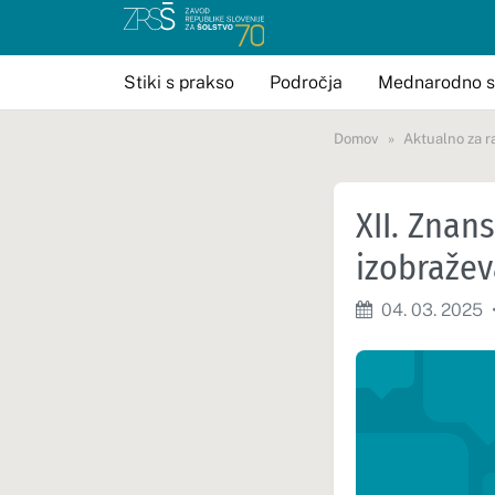
Stiki s prakso
Področja
Mednarodno s
Domov
Aktualno za r
XII. Znan
izobražev
04. 03. 2025