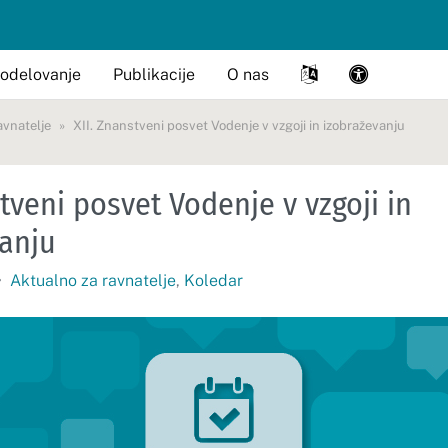
odelovanje
Publikacije
O nas
avnatelje
XII. Znanstveni posvet Vodenje v vzgoji in izobraževanju
stveni posvet Vodenje v vzgoji in
anju
•
Aktualno za ravnatelje
,
Koledar