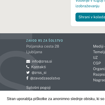
Vodenje v vzgoji 
izobraževanju
Shrani v koled
ZAVOD RS ZA ŠOLSTVO
Poljanska cesta 28
Mediji
Ljubljana
Temelj
IJZ
Pošljite e-mail na
info@zrss.si
CGP
Kontakti
Organi
Pojdite na Twitter:
@zrss_si
Razpisi
Pojdite na Facebook:
@zavodzasolstvo
Nagrad
Splošni pogoji
Politika zasebnosti
Izjava o dostopnosti
Stran uporablja piškotke za anonimno slednje obisku, ki 