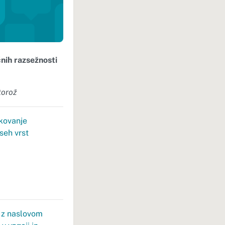
čnih razsežnosti
torož
skovanje
seh vrst
t z naslovom