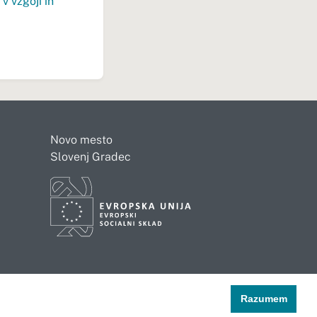
v vzgoji in
Novo mesto
Slovenj Gradec
Razumem