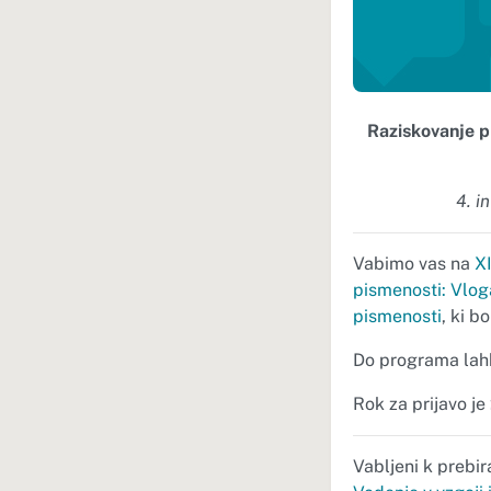
Raziskovanje pi
4. i
Vabimo vas na
XI
pismenosti: Vloga
pismenosti
, ki b
Do programa lah
Rok za prijavo je
Vabljeni k prebi