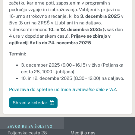
začetku karierne poti, zaposlenim v programih s
področja vzgoje in izobraževanja. Vabljeni k prijavi na
16-urno strokovno srečanje, ki bo
3. decembra 2025
v
živo (8 ur) na ZRSŠ v Ljubljani in na daljavo,
videokonferenčno
10. in 12. decembra 2025
(vsak dan
4 ure v dopoldanskem času).
Prijave se zbirajo v
aplikaciji Katis do 24. novembra 2025
.
Termini:
3. december 2025 (9.00 – 16.15) v živo (Poljanska
cesta 28, 1000 Ljubljana);
10. in 12. december2025 (8.30 – 12.00) na daljavo.
Povezava do spletne učilnice
Svetovalno delo v VIZ
.
Shrani v koledar
ZAVOD RS ZA ŠOLSTVO
Poljanska cesta 28
Mediji o nas