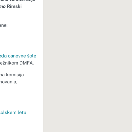
emo
Rimski
ene:
reda osnovne šole
strežnikom DMFA.
na komisija
movanja,
šolskem letu