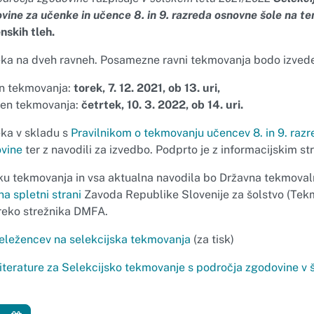
vine za učenke in učence 8. in 9. razreda osnovne šole na t
nskih tleh.
ka na dveh ravneh. Posamezne ravni tekmovanja bodo izved
en tekmovanja:
torek, 7. 12. 2021, ob 13. uri,
ven tekmovanja:
četrtek, 10. 3. 2022, ob 14. uri.
ka v skladu s
Pravilnikom o tekmovanju učencev 8. in 9. raz
ovine
ter z navodili za izvedbo. Podprto je z informacijskim 
ku tekmovanja in vsa aktualna navodila bo Državna tekmoval
na spletni strani
Zavoda Republike Slovenije za šolstvo (Tek
reko strežnika DMFA.
udeležencev na selekcijska tekmovanja
(za tisk)
literature za Selekcijsko tekmovanje s področja zgodovine v 