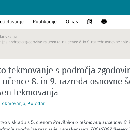
odelovanje
Publikacije
O nas
ekmovanja
je s področja zgodovine za učenke in učence 8. in 9. razreda osnovne šole 
ko tekmovanje s področja zgodovi
 učence 8. in 9. razreda osnovne š
aven tekmovanja
Tekmovanja
,
Koledar
tvo v skladu s 5. členom
Pravilnika o tekmovanju učencev 8. i
odročja zgodovine
razpisuje
v šolskem letu 2021/2022
Selekci