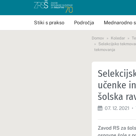
Stiki s prakso
Področja
Mednarodno s
Domov
Koledar
T
Selekcijsko tekmovan
tekmovanja
Selekcijs
učenke in
šolska r
07. 12. 2021
•
Zavod RS za šols
osnovne šole s p