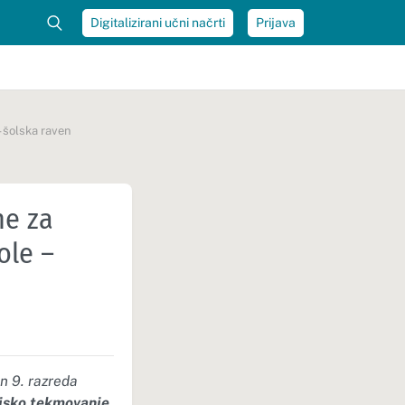
Digitalizirani učni načrti
Prijava
– šolska raven
ne za
ole –
n 9. razreda
jsko tekmovanje