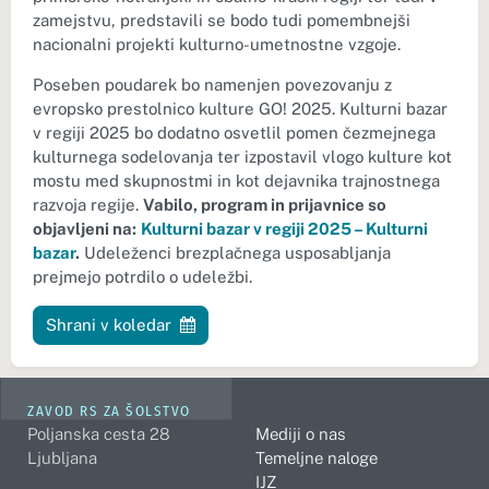
zamejstvu, predstavili se bodo tudi pomembnejši
nacionalni projekti kulturno-umetnostne vzgoje.
Poseben poudarek bo namenjen povezovanju z
evropsko prestolnico kulture GO! 2025. Kulturni bazar
v regiji 2025 bo dodatno osvetlil pomen čezmejnega
kulturnega sodelovanja ter izpostavil vlogo kulture kot
mostu med skupnostmi in kot dejavnika trajnostnega
razvoja regije.
Vabilo, program in prijavnice so
objavljeni na:
Kulturni bazar v regiji 2025 – Kulturni
bazar
.
Udeleženci brezplačnega usposabljanja
prejmejo potrdilo o udeležbi.
Shrani v koledar
ZAVOD RS ZA ŠOLSTVO
Poljanska cesta 28
Mediji o nas
Ljubljana
Temeljne naloge
IJZ