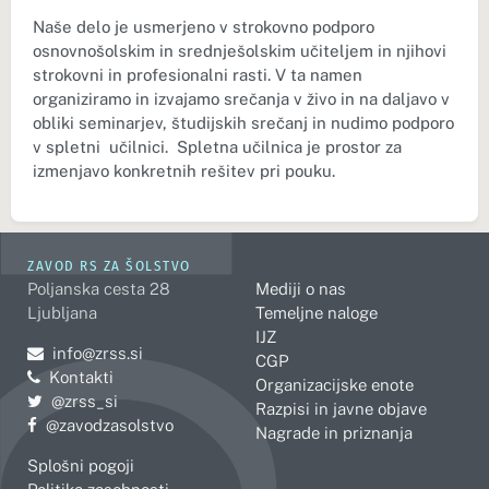
Naše delo je usmerjeno v strokovno podporo
osnovnošolskim in srednješolskim učiteljem in njihovi
strokovni in profesionalni rasti. V ta namen
organiziramo in izvajamo srečanja v živo in na daljavo v
obliki seminarjev, študijskih srečanj in nudimo podporo
v spletni učilnici. Spletna učilnica je prostor za
izmenjavo konkretnih rešitev pri pouku.
ZAVOD RS ZA ŠOLSTVO
Poljanska cesta 28
Mediji o nas
Ljubljana
Temeljne naloge
IJZ
Pošljite e-mail na
info@zrss.si
CGP
Kontakti
Organizacijske enote
Pojdite na Twitter:
@zrss_si
Razpisi in javne objave
Pojdite na Facebook:
@zavodzasolstvo
Nagrade in priznanja
Splošni pogoji