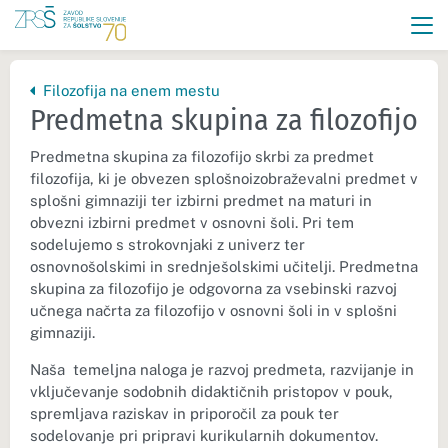
Nazaj na vrhnjo stran:
Filozofija na enem mestu
Predmetna skupina za filozofijo
Predmetna skupina za filozofijo skrbi za predmet
filozofija, ki je obvezen splošnoizobraževalni predmet v
splošni gimnaziji ter izbirni predmet na maturi in
obvezni izbirni predmet v osnovni šoli. Pri tem
sodelujemo s strokovnjaki z univerz ter
osnovnošolskimi in srednješolskimi učitelji. Predmetna
skupina za filozofijo je odgovorna za vsebinski razvoj
učnega načrta za filozofijo v osnovni šoli in v splošni
gimnaziji.
Naša temeljna naloga je razvoj predmeta, razvijanje in
vključevanje sodobnih didaktičnih pristopov v pouk,
spremljava raziskav in priporočil za pouk ter
sodelovanje pri pripravi kurikularnih dokumentov.