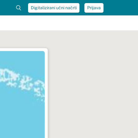
Digitalizirani učni načrti
Prijava