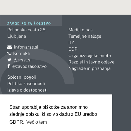
ZAVOD RS ZA ŠOLSTVO
Poljanska cesta 28
Mediji o nas
Ljubljana
Temeljne naloge
IJZ
Pošljite e-mail na
info@zrss.si
CGP
Kontakti
Organizacijske enote
Pojdite na Twitter:
@zrss_si
Razpisi in javne objave
Pojdite na Facebook:
@zavodzasolstvo
Nagrade in priznanja
Splošni pogoji
Politika zasebnosti
Izjava o dostopnosti
OBMOČNE ENOTE
Stran uporablja piškotke za anonimno
Celje
Novo mesto
slednje obisku, ki so v skladu z EU uredbo
Koper
Slovenj Gradec
Kranj
GDPR.
Več o tem
Ljubljana