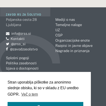
ZAVOD RS ZA ŠOLSTVO
Poljanska cesta 28
Mediji o nas
Ljubljana
Temeljne naloge
IJZ
Pošljite e-mail na
info@zrss.si
CGP
Kontakti
Organizacijske enote
Pojdite na Twitter:
@zrss_si
Razpisi in javne objave
Pojdite na Facebook:
@zavodzasolstvo
Nagrade in priznanja
Splošni pogoji
Politika zasebnosti
Izjava o dostopnosti
OBMOČNE ENOTE
Stran uporablja piškotke za anonimno
Celje
Novo mesto
slednje obisku, ki so v skladu z EU uredbo
Koper
Slovenj Gradec
Kranj
GDPR.
Več o tem
Ljubljana
Maribor