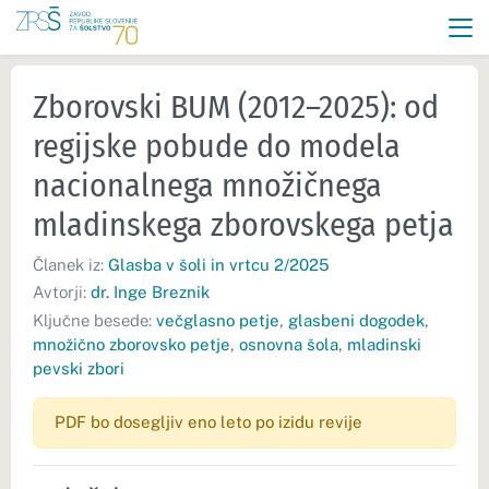
Zborovski BUM (2012–2025): od
regijske pobude do modela
nacionalnega množičnega
mladinskega zborovskega petja
Članek iz:
Glasba v šoli in vrtcu 2/2025
Avtorji:
dr. Inge Breznik
Ključne besede:
večglasno petje
,
glasbeni dogodek
,
množično zborovsko petje
,
osnovna šola
,
mladinski
pevski zbori
PDF bo dosegljiv eno leto po izidu revije