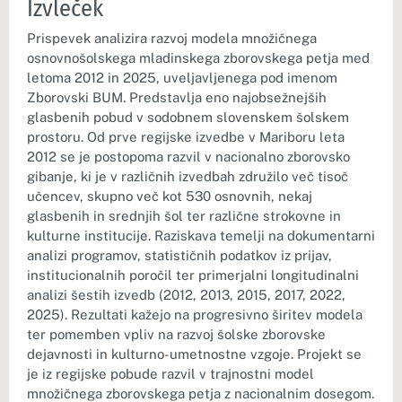
Izvleček
Prispevek analizira razvoj modela množičnega
osnovnošolskega mladinskega zborovskega petja med
letoma 2012 in 2025, uveljavljenega pod imenom
Zborovski BUM. Predstavlja eno najobsežnejših
glasbenih pobud v sodobnem slovenskem šolskem
prostoru. Od prve regijske izvedbe v Mariboru leta
2012 se je postopoma razvil v nacionalno zborovsko
gibanje, ki je v različnih izvedbah združilo več tisoč
učencev, skupno več kot 530 osnovnih, nekaj
glasbenih in srednjih šol ter različne strokovne in
kulturne institucije. Raziskava temelji na dokumentarni
analizi programov, statističnih podatkov iz prijav,
institucionalnih poročil ter primerjalni longitudinalni
analizi šestih izvedb (2012, 2013, 2015, 2017, 2022,
2025). Rezultati kažejo na progresivno širitev modela
ter pomemben vpliv na razvoj šolske zborovske
dejavnosti in kulturno-umetnostne vzgoje. Projekt se
je iz regijske pobude razvil v trajnostni model
množičnega zborovskega petja z nacionalnim dosegom.