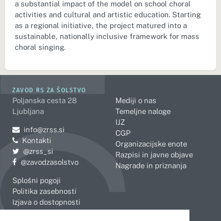
a substantial impact of the model on school choral
activities and cultural and artistic education. Starting
as a regional initiative, the project matured into a
sustainable, nationally inclusive framework for mass
choral singing.
ZAVOD RS ZA ŠOLSTVO
Poljanska cesta 28
Mediji o nas
Ljubljana
Temeljne naloge
IJZ
Pošljite e-mail na
info@zrss.si
CGP
Kontakti
Organizacijske enote
Pojdite na Twitter:
@zrss_si
Razpisi in javne objave
Pojdite na Facebook:
@zavodzasolstvo
Nagrade in priznanja
Splošni pogoji
Politika zasebnosti
Izjava o dostopnosti