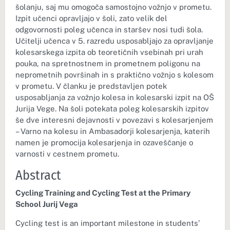
šolanju, saj mu omogoča samostojno vožnjo v prometu.
Izpit učenci opravljajo v šoli, zato velik del
odgovornosti poleg učenca in staršev nosi tudi šola.
Učitelji učenca v 5. razredu usposabljajo za opravljanje
kolesarskega izpita ob teoretičnih vsebinah pri urah
pouka, na spretnostnem in prometnem poligonu na
neprometnih površinah in s praktično vožnjo s kolesom
v prometu. V članku je predstavljen potek
usposabljanja za vožnjo kolesa in kolesarski izpit na OŠ
Jurija Vege. Na šoli potekata poleg kolesarskih izpitov
še dve interesni dejavnosti v povezavi s kolesarjenjem
– Varno na kolesu in Ambasadorji kolesarjenja, katerih
namen je promocija kolesarjenja in ozaveščanje o
varnosti v cestnem prometu.
Abstract
Cycling Training and Cycling Test at the Primary
School Jurij Vega
Cycling test is an important milestone in students’