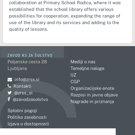
collaboration at Primary School Rodica, where it was
established that the school library offers various
possibilities for cooperation, expanding the range of
use of the library and its services and adding to the
quality of lessons.
ZAVOD RS ZA ŠOLSTVO
Poljanska cesta 28
Mediji o nas
Ljubljana
Temeljne naloge
IJZ
Pošljite e-mail na
info@zrss.si
CGP
Kontakti
Organizacijske enote
Pojdite na Twitter:
@zrss_si
Razpisi in javne objave
Pojdite na Facebook:
@zavodzasolstvo
Nagrade in priznanja
Splošni pogoji
Politika zasebnosti
Izjava o dostopnosti