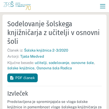
Sodelovanje šolskega
knjižničarja z učitelji v osnovni
šoli
Članek iz:
Šolska knjižnica 2-3/2020
Avtorji:
Tjaša Medved
Ključne besede:
učitelji
,
sodelovanje
,
osnovne šole
,
šolske knjižnice
,
Osnovna šola Rodica
PDF članek
Izvleček
Predstavljena je spreminjajoča se vloga šolske
knjižnice in pomembnost vloge šolskega knjižničarja za