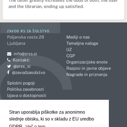
The latter greatly increases the odds of both, the user
and the librarian, ending up satisfied.
ZAVOD RS ZA ŠOLSTVO
Poljanska cesta 28
Mediji o nas
Ljubljana
Temeljne naloge
IJZ
Pošljite e-mail na
info@zrss.si
CGP
Kontakti
Organizacijske enote
Pojdite na Twitter:
@zrss_si
Razpisi in javne objave
Pojdite na Facebook:
@zavodzasolstvo
Nagrade in priznanja
Splošni pogoji
Politika zasebnosti
Izjava o dostopnosti
OBMOČNE ENOTE
Stran uporablja piškotke za anonimno
Celje
Novo mesto
slednje obisku, ki so v skladu z EU uredbo
Koper
Slovenj Gradec
Kranj
GDPR.
Več o tem