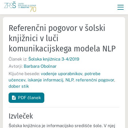
Referenčni pogovor v šolski
knjižnici v luči
komunikacijskega modela NLP
Članek iz:
Šolska knjižnica 3-4/2019
Avtorji:
Barbara Obolnar
Ključne besede:
vodenje uporabnikov
,
potrebe
učencev
,
iskanje informacij
,
NLP
,
referenčni pogovor
,
dober stik
PDF članek
Izvleček
Šolska knjižnica je informacijsko središče šole. V njej