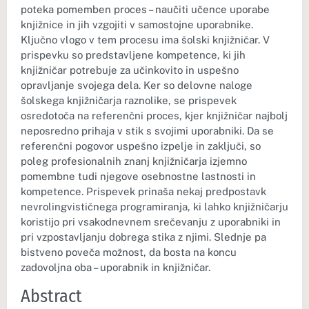
poteka pomemben proces – naučiti učence uporabe
knjižnice in jih vzgojiti v samostojne uporabnike.
Ključno vlogo v tem procesu ima šolski knjižničar. V
prispevku so predstavljene kompetence, ki jih
knjižničar potrebuje za učinkovito in uspešno
opravljanje svojega dela. Ker so delovne naloge
šolskega knjižničarja raznolike, se prispevek
osredotoča na referenčni proces, kjer knjižničar najbolj
neposredno prihaja v stik s svojimi uporabniki. Da se
referenčni pogovor uspešno izpelje in zaključi, so
poleg profesionalnih znanj knjižničarja izjemno
pomembne tudi njegove osebnostne lastnosti in
kompetence. Prispevek prinaša nekaj predpostavk
nevrolingvističnega programiranja, ki lahko knjižničarju
koristijo pri vsakodnevnem srečevanju z uporabniki in
pri vzpostavljanju dobrega stika z njimi. Slednje pa
bistveno poveča možnost, da bosta na koncu
zadovoljna oba – uporabnik in knjižničar.
Abstract