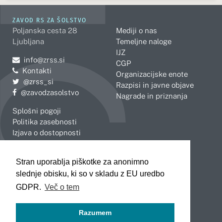
ZAVOD RS ZA ŠOLSTVO
Poljanska cesta 28
Mediji o nas
Ljubljana
Temeljne naloge
IJZ
Pošljite e-mail na
info@zrss.si
CGP
Kontakti
Organizacijske enote
Pojdite na Twitter:
@zrss_si
Razpisi in javne objave
Pojdite na Facebook:
@zavodzasolstvo
Nagrade in priznanja
Splošni pogoji
Politika zasebnosti
Izjava o dostopnosti
OBMOČNE ENOTE
Stran uporablja piškotke za anonimno
Celje
Novo mesto
slednje obisku, ki so v skladu z EU uredbo
Koper
Slovenj Gradec
Kranj
GDPR.
Več o tem
Ljubljana
Maribor
Razumem
Murska Sobota