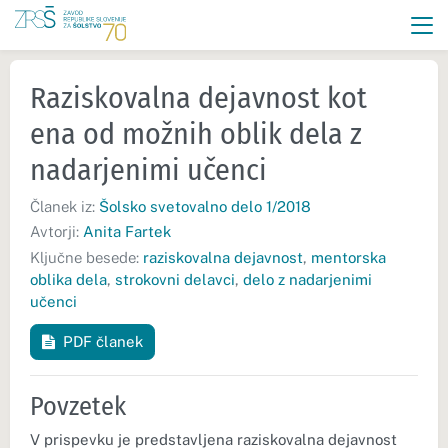
Raziskovalna dejavnost kot
ena od možnih oblik dela z
nadarjenimi učenci
Članek iz:
Šolsko svetovalno delo 1/2018
Avtorji:
Anita Fartek
Ključne besede:
raziskovalna dejavnost
,
mentorska
oblika dela
,
strokovni delavci
,
delo z nadarjenimi
učenci
PDF članek
Povzetek
V prispevku je predstavljena raziskovalna dejavnost