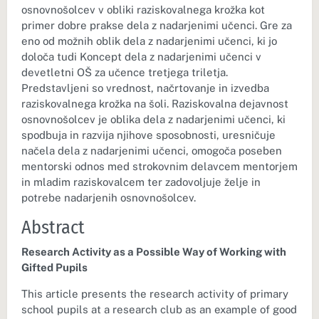
osnovnošolcev v obliki raziskovalnega krožka kot
primer dobre prakse dela z nadarjenimi učenci. Gre za
eno od možnih oblik dela z nadarjenimi učenci, ki jo
določa tudi Koncept dela z nadarjenimi učenci v
devetletni OŠ za učence tretjega triletja.
Predstavljeni so vrednost, načrtovanje in izvedba
raziskovalnega krožka na šoli. Raziskovalna dejavnost
osnovnošolcev je oblika dela z nadarjenimi učenci, ki
spodbuja in razvija njihove sposobnosti, uresničuje
načela dela z nadarjenimi učenci, omogoča poseben
mentorski odnos med strokovnim delavcem mentorjem
in mladim raziskovalcem ter zadovoljuje želje in
potrebe nadarjenih osnovnošolcev.
Abstract
Research Activity as a Possible Way of Working with
Gifted Pupils
This article presents the research activity of primary
school pupils at a research club as an example of good