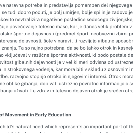
ova naravna potreba in predstavlja pomemben del njegovega
 se tudi dobro počuti, je bolj umirjen, bolje spi in je zadovolj
nkovito nevtralizira negativne posledice sedečega življenjske
ečuje povečevanje telesne mase, kar je danes velik problem 
Šolske športne dejavnosti (predmet šport, neobvezni izbirni p
 interesne dejavnosti, šole v naravi …) razvijajo gibalne sposob
 znanja. Ta so nujno potrebna, da se bo lahko otrok in kasnej
no vključeval v različne športne aktivnosti, ki bodo postale d
itost gibalnih dejavnosti je v veliki meri odvisna od ustrezn
 in strokovnega vodenja, kar mora biti v skladu z osnovnimi n
be, razvojno stopnjo otroka in njegovimi interesi. Otrok mora
ne oblike gibanja, dobivati ustrezno povratno informacijo o s
anju uživati. Le zdrav in telesno dejaven otrok je srečen otr
of Movement in Early Education
hild’s natural need which represents an important part of the