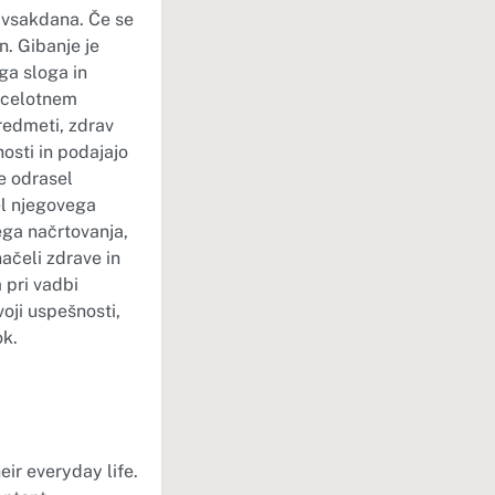
 vsakdana. Če se
en. Gibanje je
ga sloga in
v celotnem
redmeti, zdrav
nosti in podajajo
e odrasel
el njegovega
ega načrtovanja,
ačeli zdrave in
 pri vadbi
voji uspešnosti,
ok.
ir everyday life.