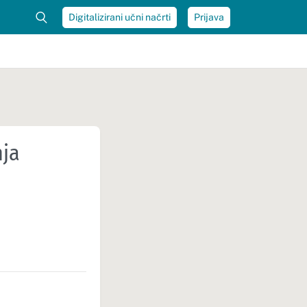
Digitalizirani učni načrti
Prijava
nja