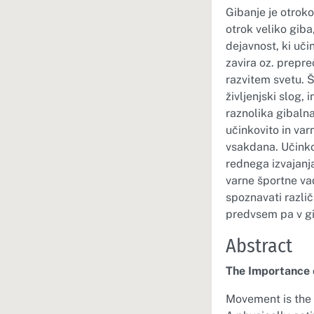
Gibanje je otrok
otrok veliko giba,
dejavnost, ki uči
zavira oz. prepr
razvitem svetu. 
življenjski slog,
raznolika gibalna
učinkovito in var
vsakdana. Učinkov
rednega izvajanja
varne športne vad
spoznavati različ
predvsem pa v gib
Abstract
The Importance 
Movement is the c