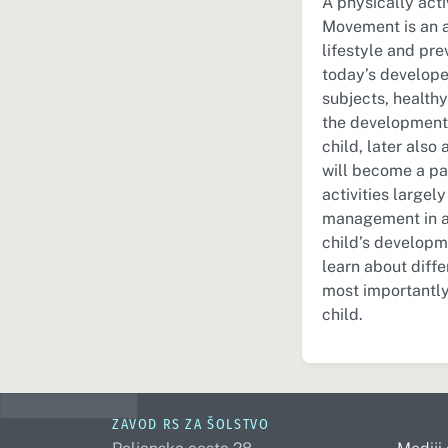
A physically acti
Movement is an a
lifestyle and pr
today’s develope
subjects, healthy 
the development 
child, later also 
will become a pa
activities large
management in ac
child’s developme
learn about diff
most importantly
child.
ZAVOD RS ZA ŠOLSTVO