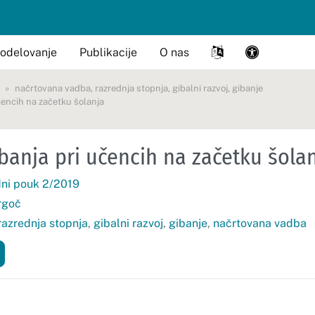
odelovanje
Publikacije
O nas
načrtovana vadba
,
razrednja stopnja
,
gibalni razvoj
,
gibanje
encih na začetku šolanja
anja pri učencih na začetku šola
ni pouk 2/2019
rgoč
razrednja stopnja
,
gibalni razvoj
,
gibanje
,
načrtovana vadba