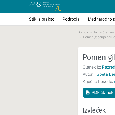
Stiki s prakso
Področja
Mednarodno s
Domov
Arhiv člankov
Pomen gibanja pri uč
Pomen gib
Članek iz:
Razred
Avtorji:
Špela Be
Ključne besede:
PDF članek
Izvleček