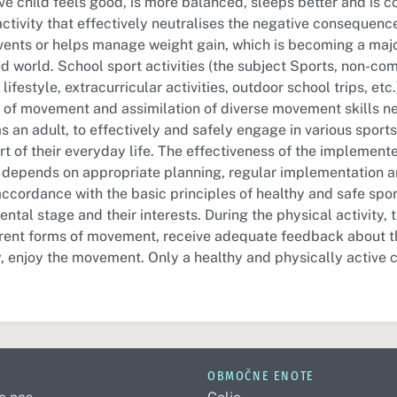
ve child feels good, is more balanced, sleeps better and is c
ctivity that effectively neutralises the negative consequenc
events or helps manage weight gain, which is becoming a maj
d world. School sport activities (the subject Sports, non-co
lifestyle, extracurricular activities, outdoor school trips, etc
of movement and assimilation of diverse movement skills ne
as an adult, to effectively and safely engage in various sports 
rt of their everyday life. The effectiveness of the impleme
ly depends on appropriate planning, regular implementation a
cordance with the basic principles of healthy and safe sports
ntal stage and their interests. During the physical activity, 
erent forms of movement, receive adequate feedback about t
, enjoy the movement. Only a healthy and physically active c
OBMOČNE ENOTE