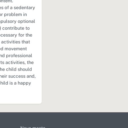
ontent.
es of a sedentary
or problem in
mpulsory optional
.) contribute to
cessary for the
activities that
nted movement
nd professional
 activities, the
the child should
heir success and,
hild is a happy