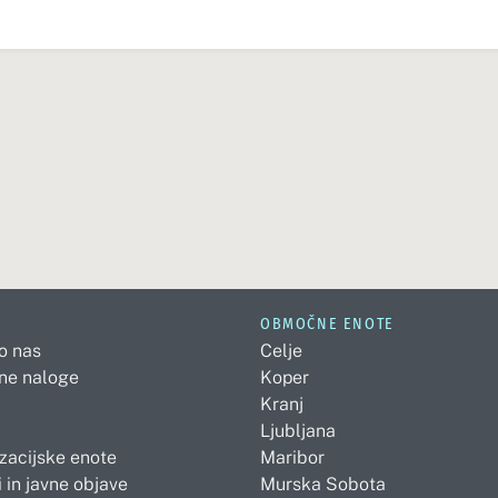
OBMOČNE ENOTE
 o nas
Celje
ne naloge
Koper
Kranj
Ljubljana
zacijske enote
Maribor
 in javne objave
Murska Sobota