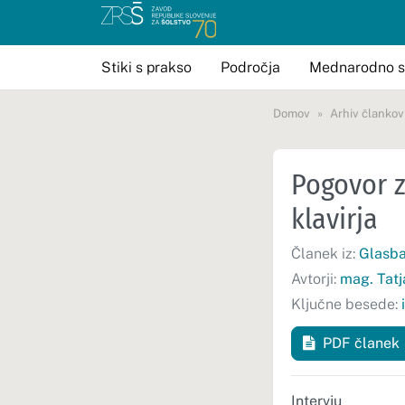
Stiki s prakso
Področja
Mednarodno s
Domov
Arhiv člankov
Pogovor z
klavirja
Članek iz:
Glasba 
Avtorji:
mag. Tatj
Ključne besede:
PDF članek
Intervju