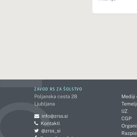
ZAVOD RS ZA ŠOLSTVO
Poljanska cesta 28
Mediji
Ljubljana
Temelj
IJZ
Pošljite e-mail na
info@zrss.si
CGP
Kontakti
Organi
Pojdite na Twitter:
@zrss_si
Razpisi