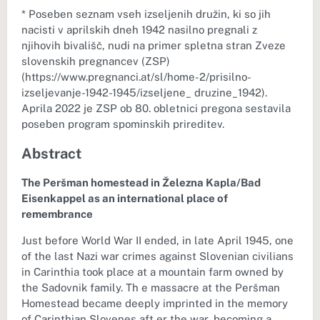
* Poseben seznam vseh izseljenih družin, ki so jih
nacisti v aprilskih dneh 1942 nasilno pregnali z
njihovih bivališč, nudi na primer spletna stran Zveze
slovenskih pregnancev (ZSP)
(https://www.pregnanci.at/sl/home-2/prisilno-
izseljevanje-1942-1945/izseljene_ druzine_1942).
Aprila 2022 je ZSP ob 80. obletnici pregona sestavila
poseben program spominskih prireditev.
Abstract
The Peršman homestead in Železna Kapla/Bad
Eisenkappel as an international place of
remembrance
Just before World War II ended, in late April 1945, one
of the last Nazi war crimes against Slovenian civilians
in Carinthia took place at a mountain farm owned by
the Sadovnik family. Th e massacre at the Peršman
Homestead became deeply imprinted in the memory
of Carinthian Slovenes aft er the war, becoming a