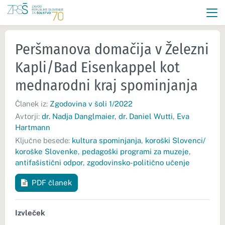
Peršmanova domačija v Železni
Kapli/Bad Eisenkappel kot
mednarodni kraj spominjanja
Članek iz:
Zgodovina v šoli 1/2022
Avtorji:
dr. Nadja Danglmaier
,
dr. Daniel Wutti
,
Eva
Hartmann
Ključne besede:
kultura spominjanja
,
koroški Slovenci/
koroške Slovenke
,
pedagoški programi za muzeje
,
antifašistični odpor
,
zgodovinsko-politično učenje
PDF članek
Izvleček