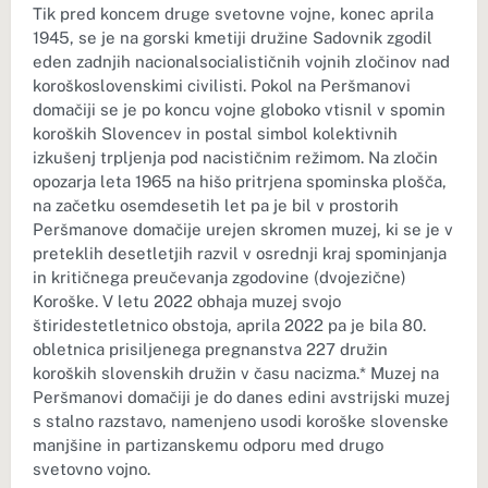
Tik pred koncem druge svetovne vojne, konec aprila
1945, se je na gorski kmetiji družine Sadovnik zgodil
eden zadnjih nacionalsocialističnih vojnih zločinov nad
koroškoslovenskimi civilisti. Pokol na Peršmanovi
domačiji se je po koncu vojne globoko vtisnil v spomin
koroških Slovencev in postal simbol kolektivnih
izkušenj trpljenja pod nacističnim režimom. Na zločin
opozarja leta 1965 na hišo pritrjena spominska plošča,
na začetku osemdesetih let pa je bil v prostorih
Peršmanove domačije urejen skromen muzej, ki se je v
preteklih desetletjih razvil v osrednji kraj spominjanja
in kritičnega preučevanja zgodovine (dvojezične)
Koroške. V letu 2022 obhaja muzej svojo
štiridestetletnico obstoja, aprila 2022 pa je bila 80.
obletnica prisiljenega pregnanstva 227 družin
koroških slovenskih družin v času nacizma.* Muzej na
Peršmanovi domačiji je do danes edini avstrijski muzej
s stalno razstavo, namenjeno usodi koroške slovenske
manjšine in partizanskemu odporu med drugo
svetovno vojno.