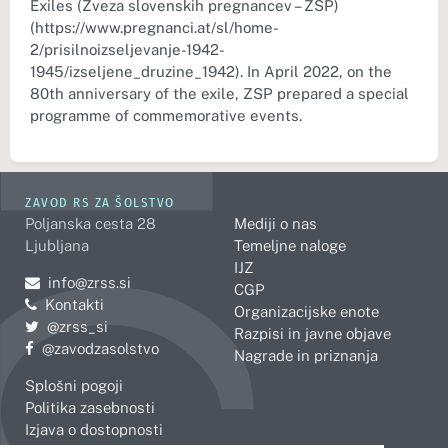
Exiles (Zveza slovenskih pregnancev – ZSP)
(https://www.pregnanci.at/sl/home-
2/prisilnoizseljevanje-1942-
1945/izseljene_druzine_1942). In April 2022, on the
80th anniversary of the exile, ZSP prepared a special
programme of commemorative events.
ZAVOD RS ZA ŠOLSTVO
Poljanska cesta 28
Mediji o nas
Ljubljana
Temeljne naloge
IJZ
Pošljite e-mail na
info@zrss.si
CGP
Kontakti
Organizacijske enote
Pojdite na Twitter:
@zrss_si
Razpisi in javne objave
Pojdite na Facebook:
@zavodzasolstvo
Nagrade in priznanja
Splošni pogoji
Politika zasebnosti
Izjava o dostopnosti