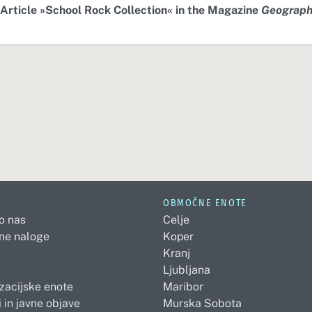
Article »School Rock Collection« in the Magazine
Geograph
OBMOČNE ENOTE
 o nas
Celje
ne naloge
Koper
Kranj
Ljubljana
zacijske enote
Maribor
 in javne objave
Murska Sobota