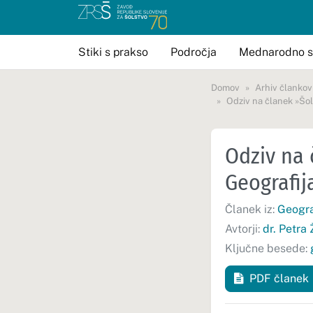
Stiki s prakso
Področja
Mednarodno s
Domov
Arhiv člankov
Odziv na članek »Šols
Odziv na 
Geografija
Članek iz:
Geograf
Avtorji:
dr. Petra
Ključne besede:
PDF članek