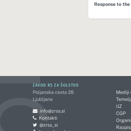
Response to the 
ZAVOD RS ZA ŠOLSTVO
Poljanska cesta 28
Mediji
Ljubljana
Temelj
IJZ
Pošljite e-mail na
info@zrss.si
CGP
Kontakti
Organi
Pojdite na Twitter:
@zrss_si
Razpisi