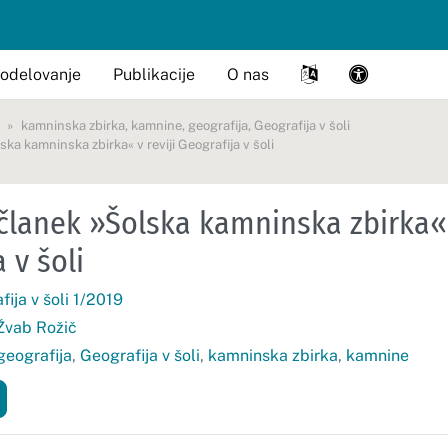
odelovanje
Publikacije
O nas
kamninska zbirka
,
kamnine
,
geografija
,
Geografija v šoli
ka kamninska zbirka« v reviji Geografija v šoli
članek »Šolska kamninska zbirka« v
 v šoli
ija v šoli 1/2019
 Žvab Rožič
geografija
,
Geografija v šoli
,
kamninska zbirka
,
kamnine