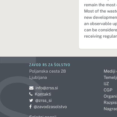
remain the most 
Most of the waste
new development i
an observable upw
can be considere
receiving regular
ZAVOD RS ZA ŠOLSTVO
Poljanska cesta 28
Mediji
Ljubljana
Temelj
IJZ
Pošljite e-mail na
info@zrss.si
CGP
Kontakti
Organi
Pojdite na Twitter:
@zrss_si
Razpisi
Pojdite na Facebook:
@zavodzasolstvo
Nagrad