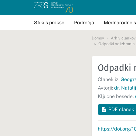
Stiki s prakso
Področja
Mednarodno s
Domov
Arhiv člankov
Odpadki na izbranih
Odpadki n
Članek iz:
Geogra
Avtorji:
dr. Natal
Ključne besede:
PDF članek
https://doi.org