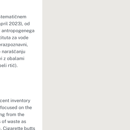
istematičnem
pril 2023), od
ov antropogenega
tituta za vode
erazpoznavni,
ub naraščanju
vi z obalami
i rtič).
ecent inventory
 focused on the
ing from the
s of waste as
 Cigarette butts