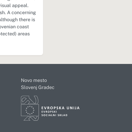
visual appeal.
ish. A concerning
Although there is
lovenian coast
otected) areas
Novo mesto
Slovenj Gradec