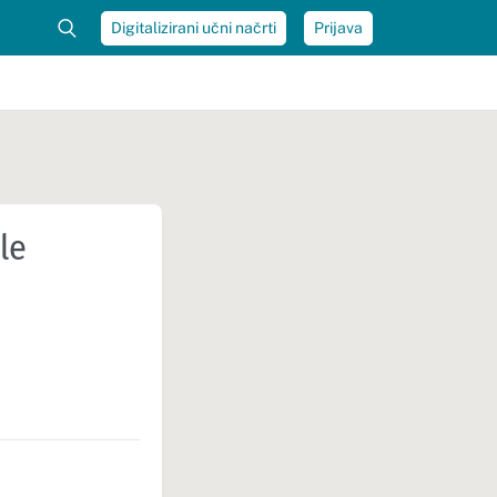
Digitalizirani učni načrti
Prijava
le