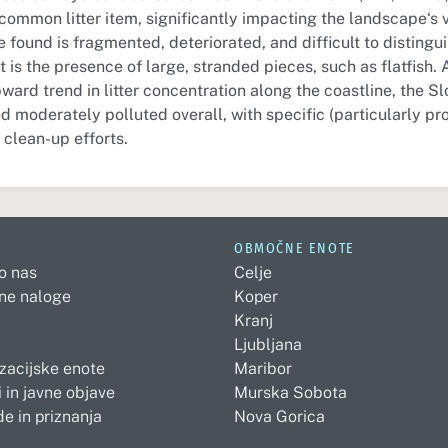
common litter item, significantly impacting the landscape‘s 
 found is fragmented, deteriorated, and difficult to distingu
s the presence of large, stranded pieces, such as flatfish. 
ard trend in litter concentration along the coastline, the S
d moderately polluted overall, with specific (particularly pr
 clean-up efforts.
OBMOČNE ENOTE
 o nas
Celje
ne naloge
Koper
Kranj
Ljubljana
zacijske enote
Maribor
 in javne objave
Murska Sobota
e in priznanja
Nova Gorica