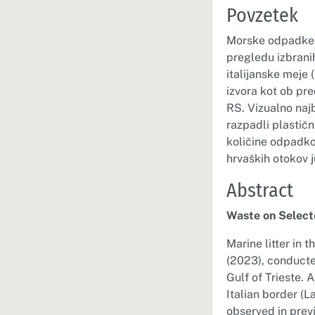
Povzetek
Morske odpadke 
pregledu izbrani
italijanske meje
izvora kot ob pre
RS. Vizualno naj
razpadli plastičn
količine odpadko
hrvaških otokov 
Abstract
Waste on Selecte
Marine litter in 
(2023), conducted
Gulf of Trieste.
Italian border (L
observed in prev