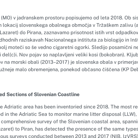
(MO) v jadranskem prostoru popisujemo od leta 2018. Ob s
h lokacij slovenskega obalnega območja v Tržaškem zalivu (a
 (Lazaret) do Pirana, zaznavamo prisotnost istih vrst odpadk
dhodnih raziskavah Nacionalnega inštituta za biologijo in Inš
bolj moteči so še vedno cigaretni ogorki. Sledijo posamični n
i del(c)i. Nov pojav so naplavljeni veliki kosi (bokobran). Klj
v na morski obali (2013–2017) je slovenska obala v primerja
južneje malo obremenjena, ponekod občasno čiščena (KP Debel
d Sections of Slovenian Coastline
the Adriatic area has been inventoried since 2018. The most r
 in the Adriatic Sea to monitor marine litter disposal (LLW),
 A comprehensive survey of the Slovenian coastal area, spann
azaret) to Piran, has detected the presence of the same type
ious surveys conducted between 2013 and 2017 (NIB, IzVRS).