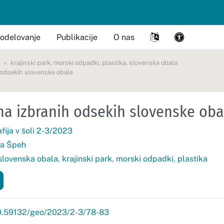
odelovanje
Publikacije
O nas
krajinski park
,
morski odpadki
,
plastika
,
slovenska obala
 odsekih slovenske obale
a izbranih odsekih slovenske oba
fija v šoli 2-3/2023
ija Špeh
slovenska obala
,
krajinski park
,
morski odpadki
,
plastika
/10.59132/geo/2023/2-3/78-83